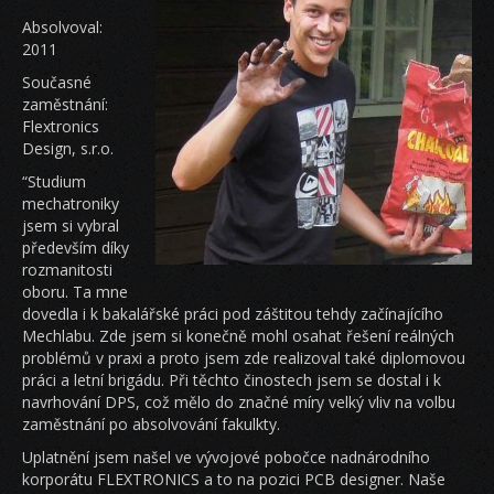
Absolvoval:
2011
Současné
zaměstnání:
Flextronics
Design, s.r.o.
“Studium
mechatroniky
jsem si vybral
především díky
rozmanitosti
oboru. Ta mne
dovedla i k bakalářské práci pod záštitou tehdy začínajícího
Mechlabu. Zde jsem si konečně mohl osahat řešení reálných
problémů v praxi a proto jsem zde realizoval také diplomovou
práci a letní brigádu. Při těchto činostech jsem se dostal i k
navrhování DPS, což mělo do značné míry velký vliv na volbu
zaměstnání po absolvování fakulkty.
Uplatnění jsem našel ve vývojové pobočce nadnárodního
korporátu FLEXTRONICS a to na pozici PCB designer. Naše