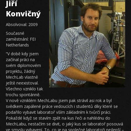
Jiří
Konvičný
Absolvoval: 2009
Současné
zaměstnání: FEI
Netherlands
“V době kdy jsem
začínal práci na
svém diplomovém
projektu, žádný
MechLab vlastně
ještě neexistoval.
Všechno vzniklo tak
trochu spontánně.
V nově vzniklém MechLabu jsem pak strávil asi rok a byl
svědkem zapálené práce vedoucích i studentů díky které se
podařilo vybavit laboratoř vším základním k tvůrčí práci.
Pokaždé když se stavím zpět na kus řeči a nahlédnu do
MechLabu, nestačím se divit, o jaký kus se laboratoř posouvá
ve smyslu vybavení. To, co je na společné laboratoři nejlepší –