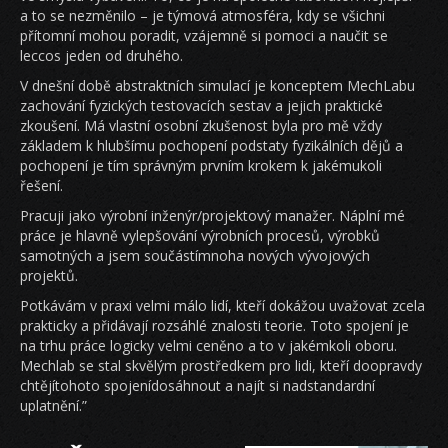
a to se nezměnilo – je týmová atmosféra, kdy se všichni
přítomní mohou poradit, vzájemně si pomoci a naučit se
leccos jeden od druhého.
V dnešní době abstraktních simulací je konceptem MechLabu
zachování fyzických testovacích sestav a jejich praktické
zkoušení. Má vlastní osobní zkušenost byla pro mě vždy
základem k hlubšímu pochopení podstaty fyzikálních dějů a
pochopení je tím správným prvním krokem k jakémukoli
řešení.
Pracuji jako výrobní inženýr/projektový manažer. Náplní mé
práce je hlavně vylepšování výrobních procesů, výrobků
samotných a jsem součástímnoha nových vývojových
projektů.
Potkávám v praxi velmi málo lidí, kteří dokážou uvažovat zcela
prakticky a přidávají rozsáhlé znalosti teorie. Toto spojení je
na trhu práce logicky velmi ceněno a to v jakémkoli oboru.
Mechlab se stal skvělým prostředkem pro lidi, kteří doopravdy
chtějítohoto spojenídosáhnout a najít si nadstandardní
uplatnění.”