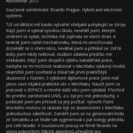
Absolvoval: 2012
Současné zaměstnání: Ricardo Prague, Hybrid and electronic
systems
“Už od dětství mě bavilo vytvářet všelijaké pohybující se stroje.
Když jsem si vybíral vysokou školu, nevěděl jsem, kterým
směrem se vydat, technika mě zajímala ze všech stran. A
tenkrát jsem našel mechatroniku, která mi umožňovala
dozvědět se o všem něco, neváhal jsem a přihlásil se. Od té
doby jsem nikdy nelitoval, studium zdaleka předčilo mé
očekávání. Když jsem dospěl k výběru bakalářské práce,
naskytla se mi možnost realizovat v Mechlabu výukový model,
okamžitě jsem souhlasil a získal tak první praktičtější
zkušenost s řízením. S výběrem diplomové práce jsem měl
jasno zase nějaká praktická věc v Mechlabu. Naučil jsem se
pracovat s dSPACE a mnohé další věci jsem vybádal. Přechod
do prvního zaměstnání UNIS, a.s. byl pro mě jednoduchý, v
podstatě jsem jen přesedl za jiný počítač. Vytvořit řízení
leteckého motoru se ukázalo být se zkušenostmi z Mechlabu
jednoduchou záležitostí. Zaměřil jsem se na generování kódu
ze Simulinku a ve finále tak vygeneroval s pár kolegy jednotku
pro celé letadlo. V současnosti pracuji ve firmě Ricardo na
vývoji pokročilých řídících algoritmů převážně pro