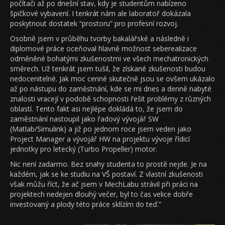
počítači až po dnešní stav, kdy je studentům nabízeno
špičkové vybavení. I tenkrát nám ale laboratoř dokázala
poskytnout dostatek “prostoru” pro profesní rozvoj.
Osobně jsem v průběhu tvorby bakalářské a následně i
diplomové práce oceňoval hlavně možnost seberealizace
odměněné bohatými zkušenostmi ve všech mechatronických
směrech. Už tenkrát jsem tušil, že získané zkušenosti budou
nedocenitelné. Jak moc cenné skutečně jsou se ovšem ukázalo
až po nástupu do zaměstnání, kde se mi dnes a denně nabyté
znalosti vracejí v podobě schopnosti řešit problémy z různých
oblastí. Tento fakt asi nejlépe dokládá to, že jsem do
zaměstnání nastoupil jako řadový vývojář SW
(Matlab/Simulink) a již po jednom roce jsem veden jako
Project Manager a vývojář HW na projektu vývoje řídicí
jednotky pro letecký (Turbo Propeller) motor.
Nic není zadarmo. Bez snahy studenta to prostě nejde. Je na
každém, jak se ke studiu na VŠ postaví. Z vlastní zkušenosti
však můžu říct, že ač jsem v MechLabu strávil při práci na
projektech nedejen dlouhý večer, byl to čas velice dobře
investovaný a plody této práce sklízím do teď.”