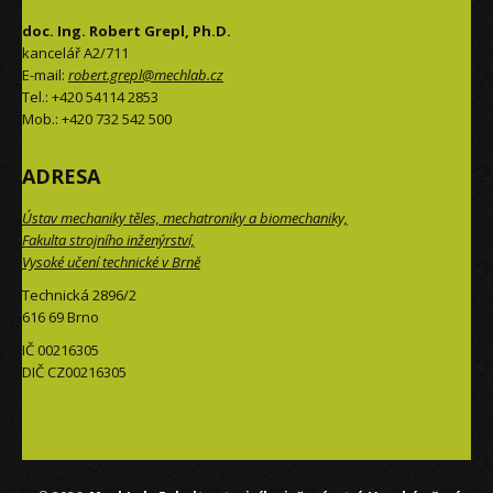
doc. Ing. Robert Grepl, Ph.D.
kancelář A2/711
E-mail:
robert.grepl@mechlab.cz
Tel.: +420 54114 2853
Mob.: +420 732 542 500
ADRESA
Ústav mechaniky těles, mechatroniky a biomechaniky,
Fakulta strojního inženýrství,
Vysoké učení technické v Brně
Technická 2896/2
616 69 Brno
IČ 00216305
DIČ CZ00216305