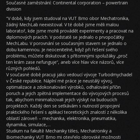
Současné zaměstnání: Continental corporation – powertrain
division
“V době, kdy jsem studoval na VUT Brno obor Mechatronika,
žádný MechLab neexistoval. V té době jsme měli malou
laboratoř, kde jsme mohli provádět experimenty a pracovat na
diplomových pracích. V podstatě se jednalo o prvopočátky
MechLabu. V porovnání se současným stavem se jednalo o
dobu kamennou. Je neocenitelné, když při řešení svého
problému, můžete diskutovat s přítomnými spolužáky „proč
ten krám zase nefunguje“, aneb více hlav více názorů, více
různých pohledů.
V současné době pracuji jako vedoucí vývoje Turbodmychadel
v České republice. Náplní mé práce je neustálý vývoj,
optimalizace a zdokonalování výrobků, odhalování příčin
poruch a jejich zpětná implementace do vývojových procesů
tak, abychom minimalizovali jejich výskyt na budoucích
projektech. Každý den se setkávám s nutností propojení
praktického řešení s aplikací teoretických znalostí z několika
oblastí zároveň – mechanika, elektronika, pneumatika,
dynamika, simulace,…
Studium na fakultě Mechaniky těles, Mechatroniky a
Biomechaniky VUT Brno mi otevřelo obrovské možnosti