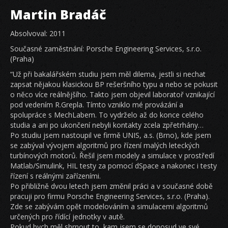
Martin Bradáč
Absolvoval: 2011
Současné zaměstnání: Porsche Engineering Services, s.r.o.
(Praha)
“Už při bakalářském studiu jsem měl dilema, jestli si nechat
zapsat nějakou klasickou BP rešeršního typu a nebo se pokusit
o něco více reálnějšího. Takto jsem objevil laboratoř vznikající
pod vedením R.Grepla. Tímto vzniklo mé provázání a
spolupráce s MechLabem. To vydrželo až do konce celého
studia a ani po ukončení nebyli kontakty zcela zpřetrhány…
Po studiu jsem nastoupil ve firmě UNIS, a.s. (Brno), kde jsem
se zabýval vývojem algoritmů pro řízení malých leteckých
turbínových motorů. Řešil jsem modely a simulace v prostředí
Matlab/Simulink, HIL testy za pomocí dSpace a nakonec i testy
řízení s reálnými zařízeními.
Po přibližně dvou letech jsem změnil práci a v současné době
pracuji pro firmu Porsche Engineering Services, s.r.o. (Praha).
Zde se zabývám opět modelováním a simulacemi algoritmů
určených pro řídící jednotky v autě.
Pokud bych měl shrnout to, kam jsem se doposud ve své