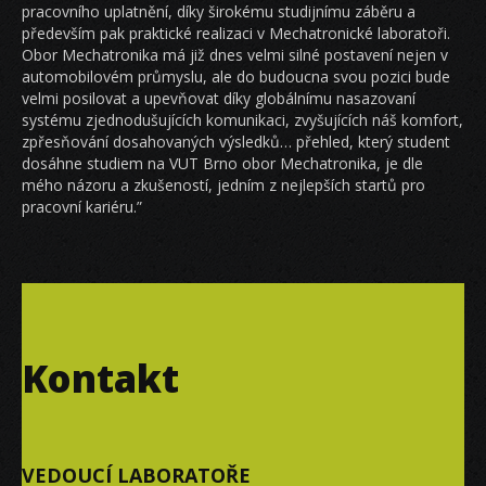
pracovního uplatnění, díky širokému studijnímu záběru a
především pak praktické realizaci v Mechatronické laboratoři.
Obor Mechatronika má již dnes velmi silné postavení nejen v
automobilovém průmyslu, ale do budoucna svou pozici bude
velmi posilovat a upevňovat díky globálnímu nasazovaní
systému zjednodušujících komunikaci, zvyšujících náš komfort,
zpřesňování dosahovaných výsledků… přehled, který student
dosáhne studiem na VUT Brno obor Mechatronika, je dle
mého názoru a zkušeností, jedním z nejlepších startů pro
pracovní kariéru.”
Kontakt
VEDOUCÍ LABORATOŘE