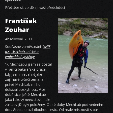
Přečtěte si, co dělají vaši předchůdci…
František
Zouhar
Absolvoval: 2011
Současné zaměstnání:
UNIS
a.s., Mechatronické a
embedded systémy
“K MechLabu jsem se dostal
v rámci bakalářské práce,
kdy jsem hledal nějaké
zajímavé tvůrčí téma, a
právě MechLab mi ho
dokázal poskytnout. V té
době sice ještě MechLab
jako takový neexistoval, ale
základy již byly položeny. Od té doby MechLab pod vedením
doc. Grepla urazil dlouhou cestu. Od malé místnosti s pár